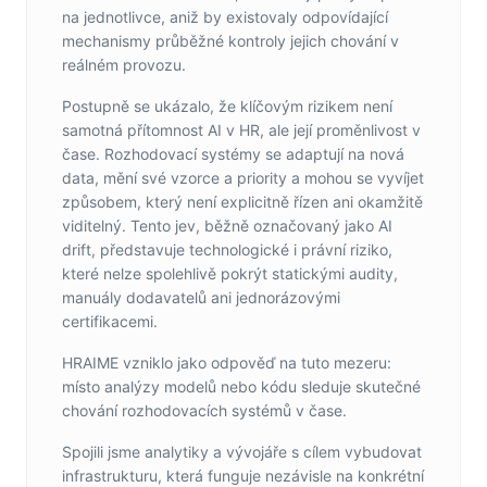
na jednotlivce, aniž by existovaly odpovídající
mechanismy průběžné kontroly jejich chování v
reálném provozu.
Postupně se ukázalo, že klíčovým rizikem není
samotná přítomnost AI v HR, ale její proměnlivost v
čase. Rozhodovací systémy se adaptují na nová
data, mění své vzorce a priority a mohou se vyvíjet
způsobem, který není explicitně řízen ani okamžitě
viditelný. Tento jev, běžně označovaný jako AI
drift, představuje technologické i právní riziko,
které nelze spolehlivě pokrýt statickými audity,
manuály dodavatelů ani jednorázovými
certifikacemi.
HRAIME vzniklo jako odpověď na tuto mezeru:
místo analýzy modelů nebo kódu sleduje skutečné
chování rozhodovacích systémů v čase.
Spojili jsme analytiky a vývojáře s cílem vybudovat
infrastrukturu, která funguje nezávisle na konkrétní