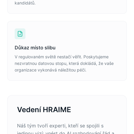
kandidátů.
Důkaz místo slibu
V regulovaném světě nestačí věřit. Poskytujeme
nezvratnou datovou stopu, která dokládá, že vaše
organizace vykonává náležitou péči.
Vedení HRAIME
Náš tým tvoří experti, kteří se spojili s
jedinou vizí: vnést do AI rozhodování řád a