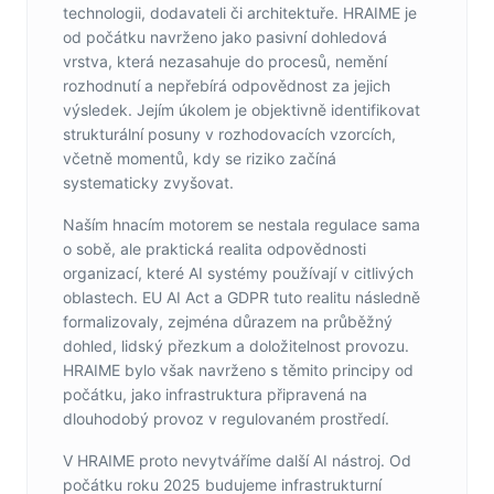
technologii, dodavateli či architektuře. HRAIME je
od počátku navrženo jako pasivní dohledová
vrstva, která nezasahuje do procesů, nemění
rozhodnutí a nepřebírá odpovědnost za jejich
výsledek. Jejím úkolem je objektivně identifikovat
strukturální posuny v rozhodovacích vzorcích,
včetně momentů, kdy se riziko začíná
systematicky zvyšovat.
Naším hnacím motorem se nestala regulace sama
o sobě, ale praktická realita odpovědnosti
organizací, které AI systémy používají v citlivých
oblastech. EU AI Act a GDPR tuto realitu následně
formalizovaly, zejména důrazem na průběžný
dohled, lidský přezkum a doložitelnost provozu.
HRAIME bylo však navrženo s těmito principy od
počátku, jako infrastruktura připravená na
dlouhodobý provoz v regulovaném prostředí.
V HRAIME proto nevytváříme další AI nástroj. Od
počátku roku 2025 budujeme infrastrukturní